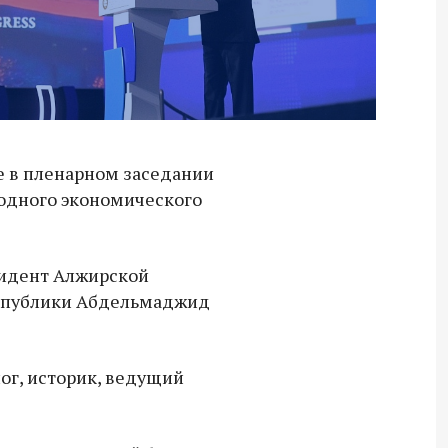
е в пленарном заседании
одного экономического
зидент Алжирской
спублики Абдельмаджид
ог, историк, ведущий