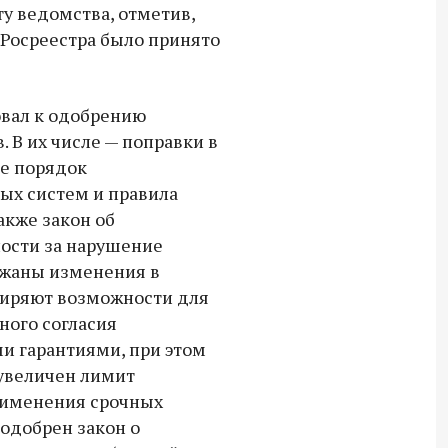
у ведомства, отметив,
спецоперации.
 Росреестра было принято
овал к одобрению
 В их числе — поправки в
е порядок
х систем и правила
акже закон об
ости за нарушение
ржаны изменения в
ширяют возможности для
ного согласия
и гарантиями, при этом
 увеличен лимит
рименения срочных
 одобрен закон о