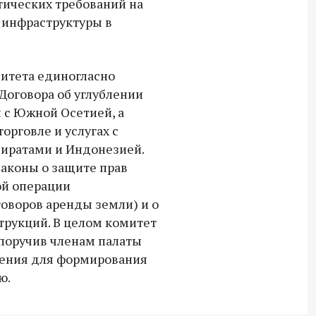
тических требований на
 инфраструктуры в
митета единогласно
Договора об углублении
 с Южной Осетией, а
орговле и услугах с
ратами и Индонезией.
аконы о защите прав
ой операции
оворов аренды земли) и о
трукций. В целом комитет
 поручив членам палаты
жения для формирования
ю.