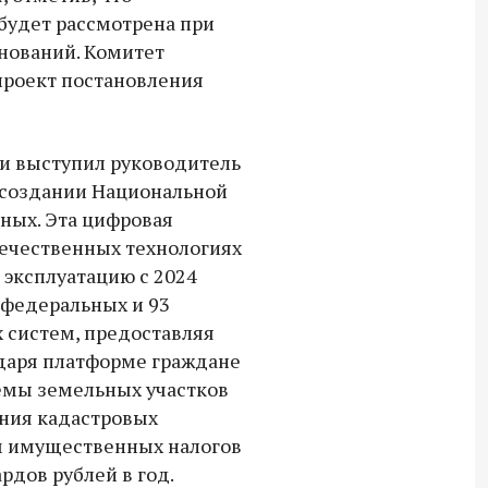
будет рассмотрена при
нований. Комитет
проект постановления
и выступил руководитель
 создании Национальной
ных. Эта цифровая
течественных технологиях
эксплуатацию с 2024
 федеральных и 93
систем, предоставляя
Владимир Якушев передал бойцам
одаря платформе граждане
СВО дроны и технику связи
емы земельных участков
ения кадастровых
18:30 10 сентября 2025
м имущественных налогов
Владимир Якушев сопровождает грузы
рдов рублей в год.
для бойцов СВО с самого начала