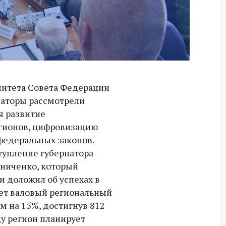
итета Совета Федерации
наторы рассмотрели
я развитие
гионов, цифровизацию
 федеральных законов.
упление губернатора
ьниченко, который
и доложил об успехах в
лет валовый региональный
м на 15%, достигнув 812
ду регион планирует