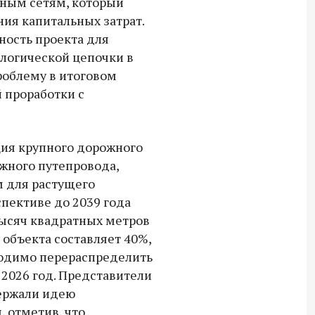
ным сетям, который
ния капитальных затрат.
ность проекта для
логической цепочки в
роблему в итоговом
 проработки с
ция крупного дорожного
жного путепровода,
м для растущего
спективе до 2039 года
тысяч квадратных метров
 объекта составляет 40%,
ходимо перераспределить
 2026 год. Представители
ержали идею
 отметив, что