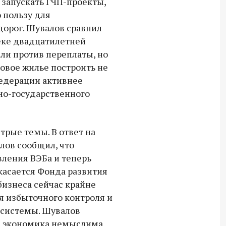
 запускать ГЧП-проекты,
 пользу для
дорог. Шувалов сравнил
еке двадцатилетней
али против переплаты, но
овое жилье построить не
Федерации активнее
но-государственного
трые темы. В ответ на
лов сообщил, что
ления ВЭБа и теперь
касается Фонда развития
бизнеса сейчас крайне
я избыточного контроля и
 системы. Шувалов
я экономика немыслима