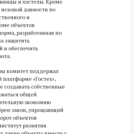
иницы и хостелы. Кроме
 исковой давности по
ственного и
оме объектов
норма, разработанная по
на защитить
й и обеспечить
ота.
уры комитет поддержал
й платформе «Гостех»,
е создавать собственные
зоваться общей
чительную экономию
брен закон, упрощающий
орот объектов
институт развития
ь такие объекты вместе с