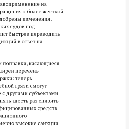
равоприменение на
для бойцов СВО с самого начала
ращения к более жесткой
спецоперации.
одобрены изменения,
ких судов под
лит быстрее переводить
икций в ответ на
и поправки, касающиеся
сширен перечень
ржки: теперь
ебной грязи смогут
е с другими субъектами
пять-шесть раз снизить
ифицированных средств
рационного
омерно высокие санкции