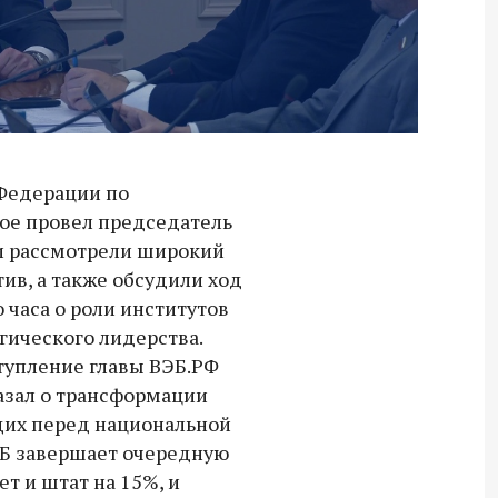
 Федерации по
ое провел председатель
и рассмотрели широкий
ив, а также обсудили ход
 часа о роли институтов
гического лидерства.
упление главы ВЭБ.РФ
азал о трансформации
щих перед национальной
ЭБ завершает очередную
т и штат на 15%, и