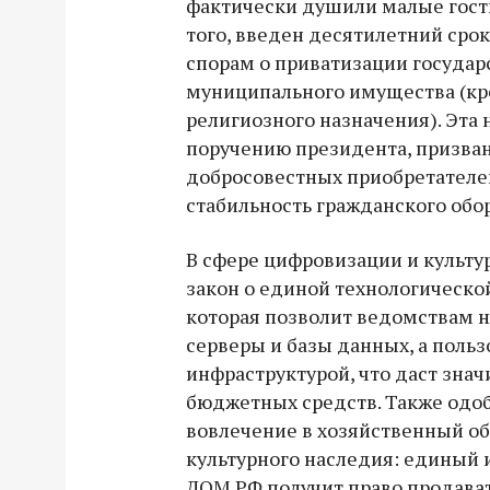
фактически душили малые гост
того, введен десятилетний срок
спорам о приватизации государ
муниципального имущества (кр
религиозного назначения). Эта 
поручению президента, призва
добросовестных приобретателе
стабильность гражданского обор
В сфере цифровизации и культ
закон о единой технологическо
которая позволит ведомствам н
серверы и базы данных, а поль
инфраструктурой, что даст зна
бюджетных средств. Также одо
вовлечение в хозяйственный об
культурного наследия: единый 
ДОМ.РФ получит право продават