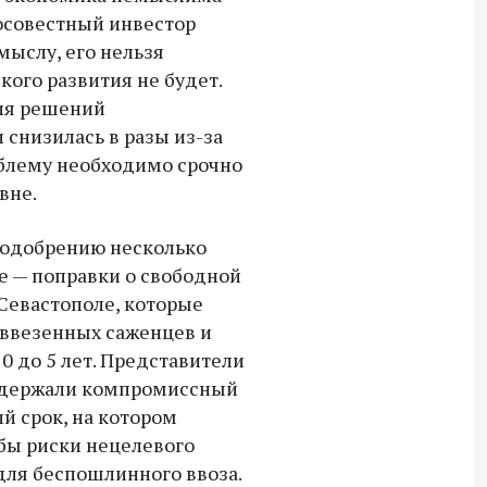
росовестный инвестор
мыслу, его нельзя
кого развития не будет.
тия решений
снизилась в разы из-за
облему необходимо срочно
вне.
 одобрению несколько
е — поправки о свободной
Севастополе, которые
 ввезенных саженцев и
0 до 5 лет. Представители
Владимир Якушев передал бойцам
ддержали компромиссный
СВО дроны и технику связи
ий срок, на котором
18:30 10 сентября 2025
 бы риски нецелевого
для беспошлинного ввоза.
Владимир Якушев сопровождает грузы