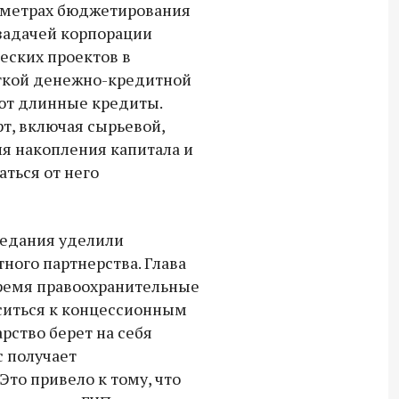
раметрах бюджетирования
 задачей корпорации
еских проектов в
есткой денежно-кредитной
ют длинные кредиты.
т, включая сырьевой,
я накопления капитала и
ться от него
седания уделили
ного партнерства. Глава
время правоохранительные
ситься к концессионным
арство берет на себя
с получает
то привело к тому, что