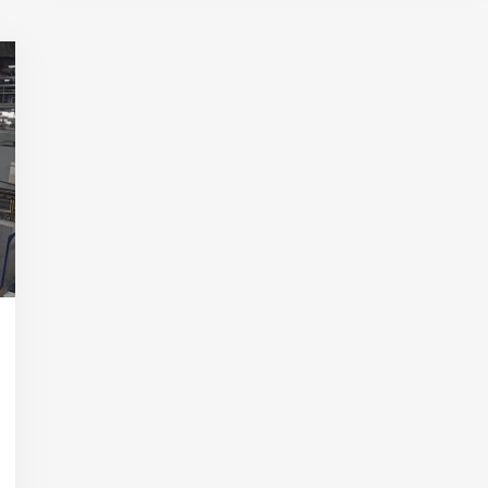
Владимир Якушев передал бойцам
СВО дроны и технику связи
18:30 10 сентября 2025
Владимир Якушев сопровождает грузы
для бойцов СВО с самого начала
спецоперации.