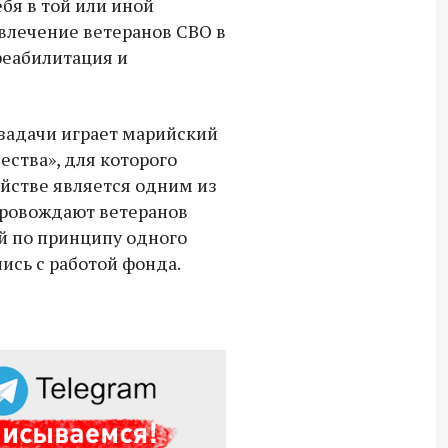
бя в той или иной
Владимир Якушев передал бойцам
влечение ветеранов СВО в
СВО дроны и технику связи
реабилитация и
18:30 10 сентября 2025
Владимир Якушев сопровождает грузы
задачи играет марийский
для бойцов СВО с самого начала
спецоперации.
ства», для которого
йстве является одним из
провождают ветеранов
й по принципу одного
ись с работой фонда.