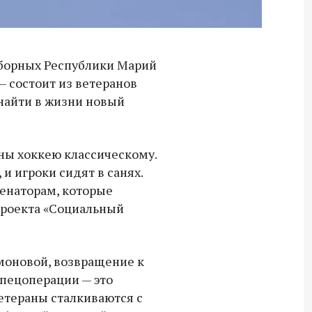
борных Республики Марий
— состоит из ветеранов
найти в жизни новый
ны хоккею классическому.
и игроки сидят в санях.
сенаторам, которые
проекта «Социальный
моновой, возвращение к
пецоперации — это
етераны сталкиваются с