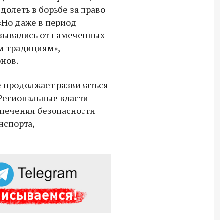
СВО дроны и технику связи
олеть в борьбе за право
«Но даже в период
18:30 10 сентября 2025
азывались от намеченных
Владимир Якушев сопровождает грузы
м традициям», -
для бойцов СВО с самого начала
нов.
спецоперации.
е продолжает развиваться
 Региональные власти
спечения безопасности
нспорта,