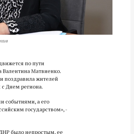
рхив
движется по пути
а Валентина Матвиенко.
и поздравила жителей
с Днем региона.
и событиями, а его
ссийским государством», -
Владимир Якушев передал бойцам
 ДНР было непростым, ее