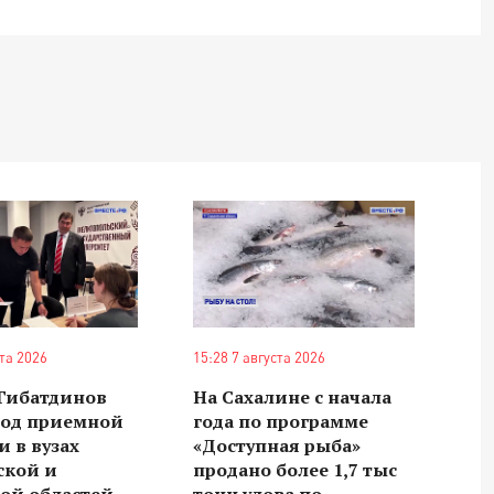
ста 2026
15:28 7 августа 2026
 Гибатдинов
На Сахалине с начала
ход приемной
года по программе
 в вузах
«Доступная рыба»
ской и
продано более 1,7 тыс
ой областей
тонн улова по