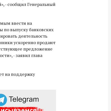
й», - сообщил Генеральный
имым ввести на
ы по выпуску банковских
лировать деятельность
енники ускоренно продают
етствующее предложение
сти», - заявил глава
ает на поддержку