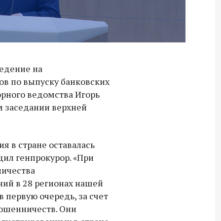
ведение на
ов по выпуску банковских
зорного ведомства Игорь
м заседании верхней
я в стране оставалась
щил генпрокурор. «При
личества
ий в 28 регионах нашей
в первую очередь, за счет
ошенничеств. Они