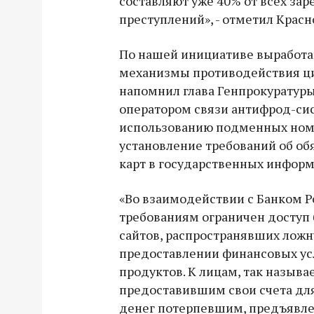
составляют уже 40% от всех зар
преступлений», - отметил Красн
По нашей инициативе выработ
механизмы противодействия ци
напомнил глава Генпрокуратуры
оператором связи антифрод-си
использованию подменных номе
установление требований об об
карт в государственных инфор
«Во взаимодействии с Банком 
требованиям ограничен доступ 
сайтов, распространявших лож
предоставлении финансовых усл
продуктов. К лицам, так назыв
предоставившим свои счета для
денег потерпевшим, предъявлен