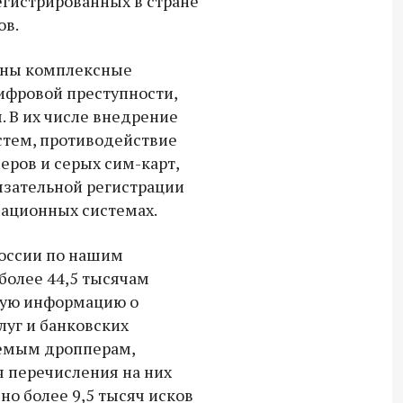
егистрированных в стране
Владимир Якушев передал бойцам
ов.
СВО дроны и технику связи
18:30 10 сентября 2025
аны комплексные
фровой преступности,
Владимир Якушев сопровождает грузы
. В их числе внедрение
для бойцов СВО с самого начала
стем, противодействие
спецоперации.
ров и серых сим-карт,
язательной регистрации
мационных системах.
России по нашим
более 44,5 тысячам
ную информацию о
уг и банковских
аемым дропперам,
 перечисления на них
о более 9,5 тысяч исков