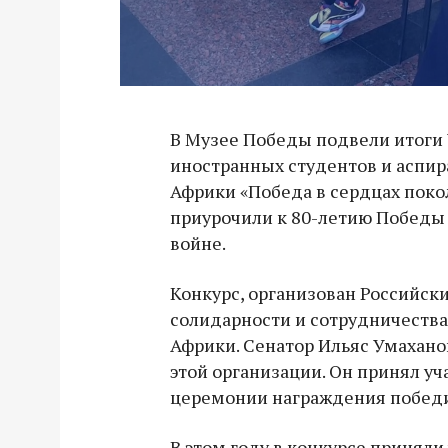
В Музее Победы подвели итоги 
иностранных студентов и аспира
Африки «Победа в сердцах покол
приурочили к 80-летию Победы
войне.
Конкурс, организован Российс
солидарности и сотрудничества
Африки. Сенатор Ильяс Умахан
этой организации. Он принял уч
церемонии награждения победи
В этом году в конкурсе приняли