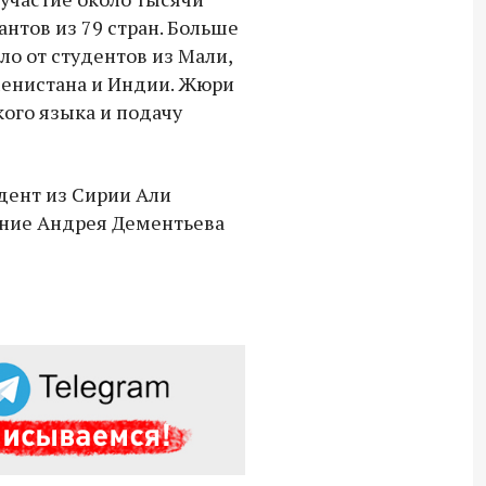
нтов из 79 стран. Больше
Владимир Якушев передал бойцам
ло от студентов из Мали,
СВО дроны и технику связи
менистана и Индии. Жюри
18:30 10 сентября 2025
кого языка и подачу
Владимир Якушев сопровождает грузы
для бойцов СВО с самого начала
дент из Сирии Али
спецоперации.
ение Андрея Дементьева