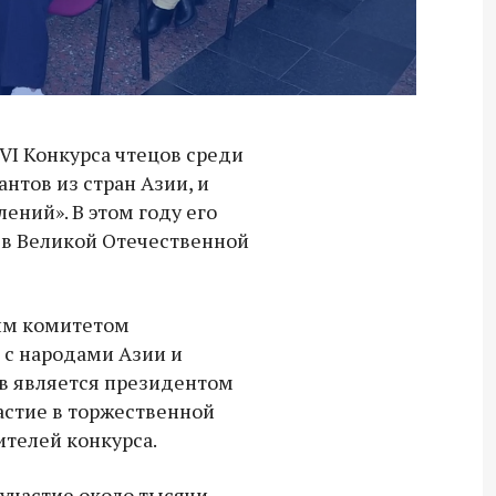
VI Конкурса чтецов среди
нтов из стран Азии, и
ений». В этом году его
 в Великой Отечественной
ким комитетом
 с народами Азии и
ов является президентом
астие в торжественной
телей конкурса.
 участие около тысячи