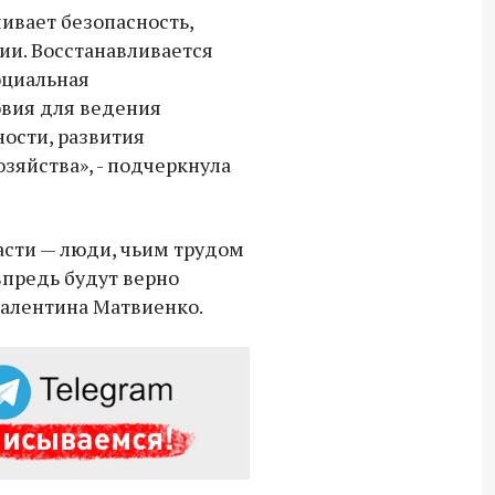
ивает безопасность,
Владимир Якушев передал бойцам
ии. Восстанавливается
СВО дроны и технику связи
оциальная
18:30 10 сентября 2025
овия для ведения
ости, развития
Владимир Якушев сопровождает грузы
зяйства», - подчеркнула
для бойцов СВО с самого начала
спецоперации.
асти — люди, чьим трудом
 впредь будут верно
Валентина Матвиенко.