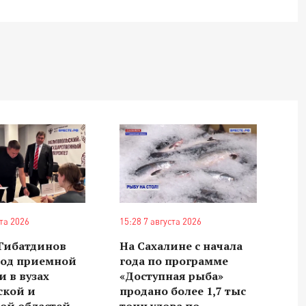
ста 2026
15:28 7 августа 2026
 Гибатдинов
На Сахалине с начала
ход приемной
года по программе
 в вузах
«Доступная рыба»
ской и
продано более 1,7 тыс
ой областей
тонн улова по