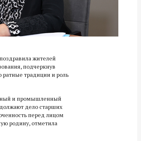
 поздравила жителей
зования, подчеркнув
о ратные традиции и роль
арный и промышленный
одолжают дело старших
оченность перед лицом
ую родину, отметила