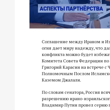
Соглашение между Ираном и И
огня дает миру надежду, что д
конфликта можно будет избежать
Комитета Совета Федерации п
Григорий Карасин на встрече с
Полномочным Послом Исламско
Каземом Джалали.
По словам сенатора, Россия вся
разрешению ирано-израильского
Владимир Путин провел серию п