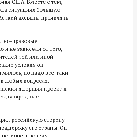
ючая США. Вместе с тем,
СВО дроны и технику связи
рода ситуациях большую
18:30 10 сентября 2025
ействий должны проявлять
Владимир Якушев сопровождает грузы
для бойцов СВО с самого начала
одно-правовые
спецоперации.
 и не зависели от того,
ителей той или иной
какие условия он
нчилось, но надо все-таки
 в любых вопросах,
анский ядерный проект и
 международные
арил российскую сторону
оддержку его страны. Он
в регионе, проведя