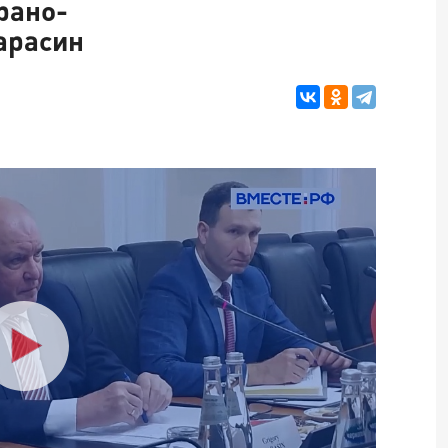
рано-
арасин