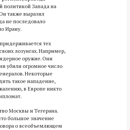
й политикой Запада на
 Он также выразил
да не последовало
о Ирану.
 придерживается тех
 своих лозунгах. Например,
ь ядерное оружие. Они
ни убили огромное число
енералов. Некоторые
дить такое нападение,
жалению, в Европе никто
дипломат.
во Москвы и Тегерана.
что большое значение
говора о всеобъемлющем