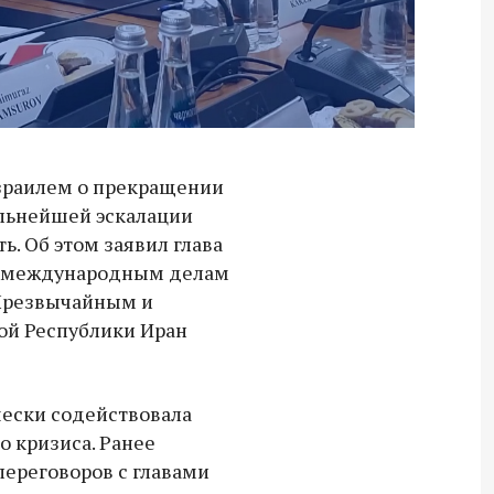
зраилем о прекращении
альнейшей эскалации
. Об этом заявил глава
о международным делам
 Чрезвычайным и
й Республики Иран
чески содействовала
 кризиса. Ранее
ереговоров с главами
Владимир Якушев передал бойцам