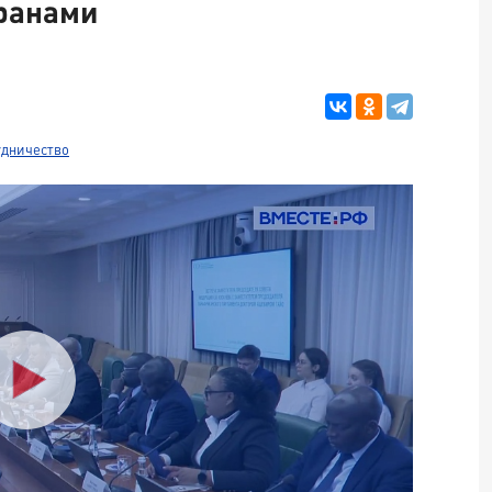
транами
удничество