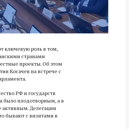
 ключевую роль в том,
канскими странами
естные проекты. Об этом
ин Косачев на встрече с
арламента.
ество РФ и государств
а было плодотворным, а в
е активным. Делегации
о бывают с визитами в
Владимир Якушев передал бойцам