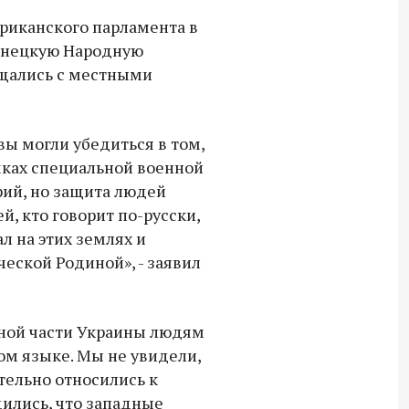
СВО дроны и технику связи
фриканского парламента в
18:30 10 сентября 2025
Донецкую Народную
бщались с местными
Владимир Якушев сопровождает грузы
для бойцов СВО с самого начала
спецоперации.
вы могли убедиться в том,
мках специальной военной
рий, но защита людей
, кто говорит по-русски,
л на этих землях и
ческой Родиной», - заявил
чной части Украины людям
ом языке. Мы не увидели,
тельно относились к
дились, что западные