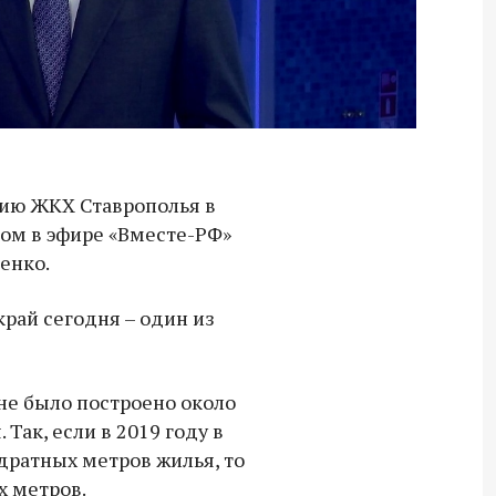
ию ЖКХ Ставрополья в
том в эфире «Вместе-РФ»
енко.
край сегодня – один из
не было построено около
Так, если в 2019 году в
Владимир Якушев передал бойцам
дратных метров жилья, то
СВО дроны и технику связи
х метров.