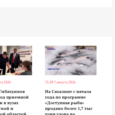
ста 2026
15:28 7 августа 2026
 Гибатдинов
На Сахалине с начала
ход приемной
года по программе
 в вузах
«Доступная рыба»
ской и
продано более 1,7 тыс
ой областей
тонн улова по