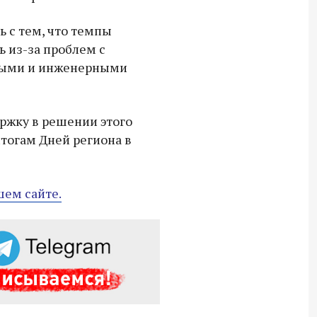
18:30 10 сентября 2025
ь с тем, что темпы
Владимир Якушев сопровождает грузы
ь из-за проблем с
для бойцов СВО с самого начала
ными и инженерными
спецоперации.
ржку в решении этого
итогам Дней региона в
шем сайте.