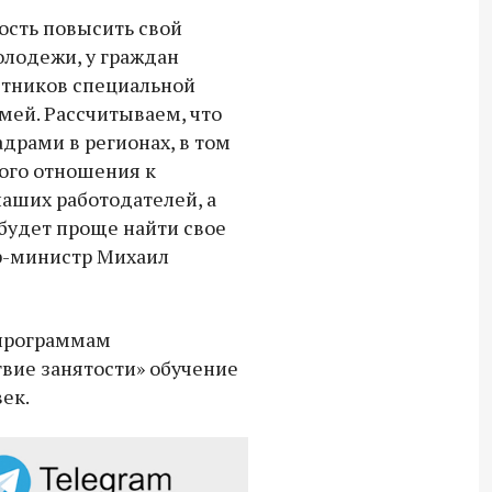
ость повысить свой
Владимир Якушев сопровождает грузы
олодежи, у граждан
для бойцов СВО с самого начала
стников специальной
спецоперации.
мей. Рассчитываем, что
драми в регионах, в том
ного отношения к
аших работодателей, а
 будет проще найти свое
ер-министр Михаил
 программам
вие занятости» обучение
ек.