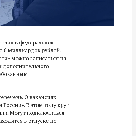
оссиян в федеральном
 6 миллиардов рублей.
сти» можно записаться на
 и дополнительного
ребованным
перечень. О вакансиях
 России». В этом году круг
ли. Могут подключиться
Владимир Якушев передал бойцам
аходятся в отпуске по
СВО дроны и технику связи
18:30 10 сентября 2025