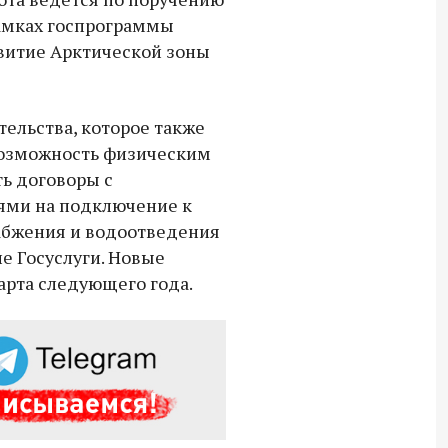
рамках госпрограммы
Владимир Якушев передал бойцам
витие Арктической зоны
СВО дроны и технику связи
18:30 10 сентября 2025
ельства, которое также
Владимир Якушев сопровождает грузы
 возможность физическим
для бойцов СВО с самого начала
ь договоры с
спецоперации.
ми на подключение к
абжения и водоотведения
е Госуслуги. Новые
арта следующего года.