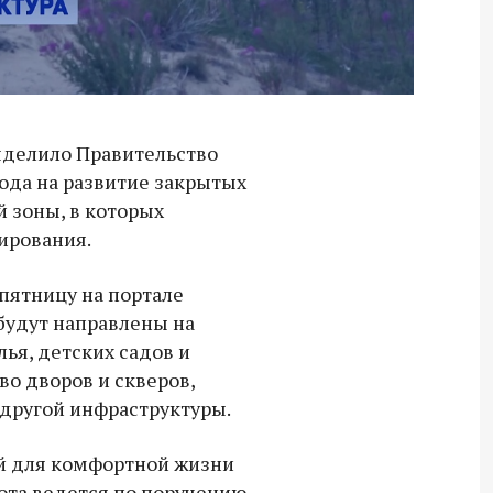
ыделило Правительство
года на развитие закрытых
й зоны, в которых
ирования.
пятницу на портале
будут направлены на
ья, детских садов и
во дворов и скверов,
другой инфраструктуры.
ий для комфортной жизни
ота ведется по поручению