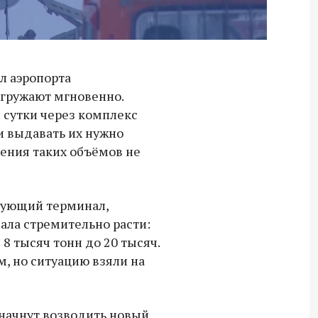
л аэропорта
гружают мгновенно.
 сутки через комплекс
 и выдавать их нужно
ения таких объёмов не
твующий терминал,
чала стремительно расти:
8 тысяч тонн до 20 тысяч.
, но ситуацию взяли на
Владимир Якушев передал бойцам
СВО дроны и технику связи
 начнут возводить новый