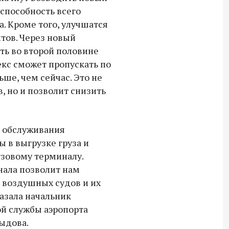
 способность всего
18:30 10 сентября 2025
а. Кроме того, улучшатся
Владимир Якушев сопровождает грузы
тов. Через новый
для бойцов СВО с самого начала
ть во второй половине
спецоперации.
екс сможет пропускать по
льше, чем сейчас. Это не
в, но и позволит снизить
 обслуживания
 в выгрузке груза и
рузовому терминалу.
нала позволит нам
 воздушных судов и их
казала начальник
й службы аэропорта
ыдова.