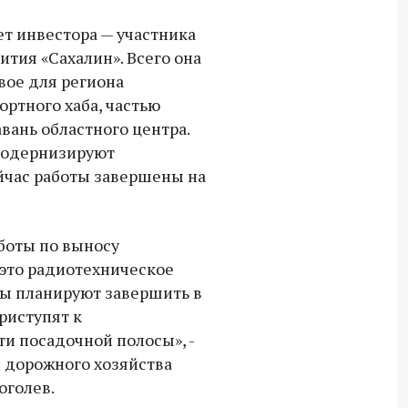
ет инвестора — участника
тия «Сахалин». Всего она
вое для региона
ртного хаба, частью
вань областного центра.
 модернизируют
йчас работы завершены на
аботы по выносу
это радиотехническое
ты планируют завершить в
риступят к
и посадочной полосы», -
и дорожного хозяйства
оголев.