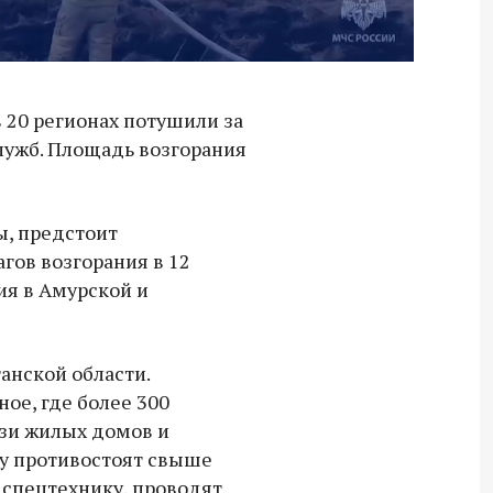
 20 регионах потушили за
лужб. Площадь возгорания
, предстоит
гов возгорания в 12
ия в Амурской и
анской области.
ое, где более 300
изи жилых домов и
ру противостоят свыше
 спецтехнику, проводят