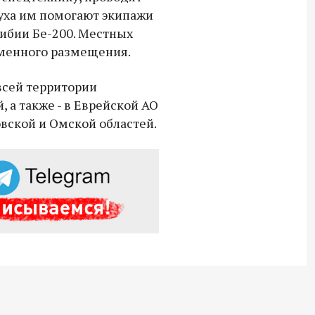
Владимир Якушев передал бойцам
уха им помогают экипажи
СВО дроны и технику связи
ибии Бе-200. Местных
18:30 10 сентября 2025
еменного размещения.
Владимир Якушев сопровождает грузы
всей территории
для бойцов СВО с самого начала
, а также - в Еврейской АО
спецоперации.
овской и Омской областей.