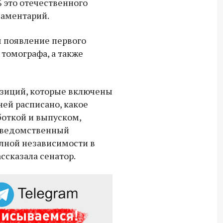
 это отечественного
ламентарий.
Владимир Якушев передал бойцам
СВО дроны и технику связи
 появление первого
18:30 10 сентября 2025
томографа, а также
Владимир Якушев сопровождает грузы
для бойцов СВО с самого начала
спецоперации.
озиций, которые включены
ней расписано, какое
боткой и выпуском,
жведомственный
лной независимости в
ссказала сенатор.