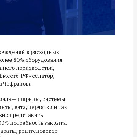
реждений в расходных
 более 80% оборудования
нного производства,
«Вместе-РФ» сенатор,
а Чефранова.
риала — шприцы, системы
нты, вата, перчатки и так
ожно представить
0% потребность закрыта.
араты, рентгеновское