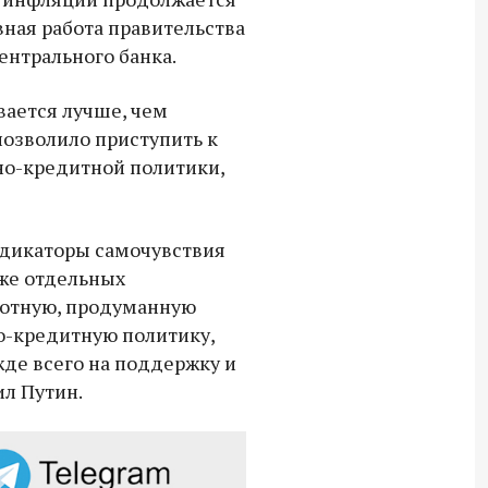
Владимир Якушев передал бойцам
вная работа правительства
СВО дроны и технику связи
ентрального банка.
18:30 10 сентября 2025
ается лучше, чем
Владимир Якушев сопровождает грузы
позволило приступить к
для бойцов СВО с самого начала
о-кредитной политики,
спецоперации.
ндикаторы самочувствия
же отдельных
мотную, продуманную
-кредитную политику,
де всего на поддержку и
ил Путин.