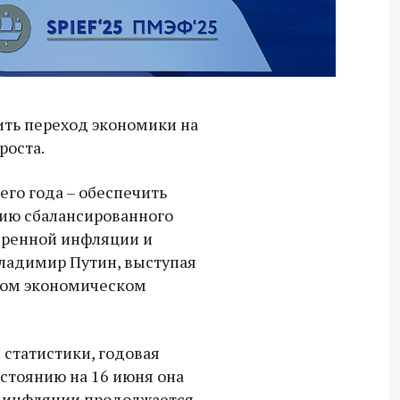
ить переход экономики на
роста.
го года – обеспечить
рию сбалансированного
еренной инфляции и
Владимир Путин, выступая
ном экономическом
 статистики, годовая
остоянию на 16 июня она
е инфляции продолжается