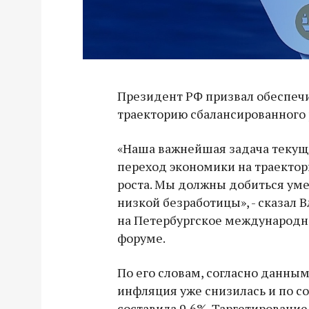
Президент РФ призвал обеспеч
траекторию сбалансированного 
«Наша важнейшая задача текуще
переход экономики на траекто
роста. Мы должны добиться ум
низкой безработицы», - сказал 
на Петербургское международ
форуме.
По его словам, согласно данным
инфляция уже снизилась и по с
составила 9,6%. Таргетировани