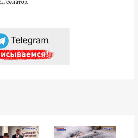
ил сенатор.
18:30 10 сентября 2025
Владимир Якушев сопровождает грузы
для бойцов СВО с самого начала
спецоперации.