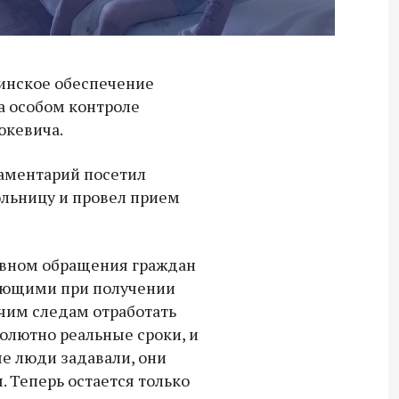
инское обеспечение
а особом контроле
юкевича.
ламентарий посетил
льницу и провел прием
овном обращения граждан
ающими при получении
ячим следам отработать
олютно реальные сроки, и
ые люди задавали, они
Владимир Якушев передал бойцам
. Теперь остается только
СВО дроны и технику связи