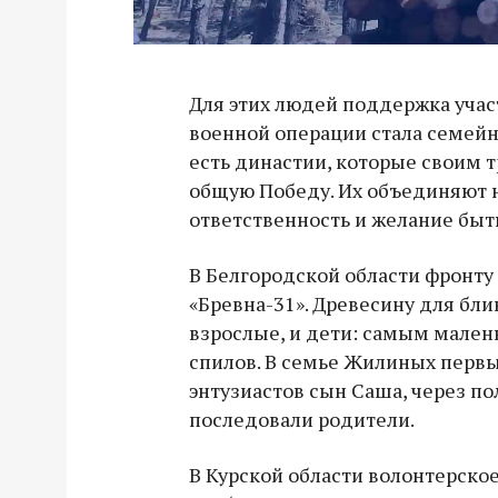
Для этих людей поддержка уча
военной операции стала семейн
есть династии, которые своим
общую Победу. Их объединяют н
ответственность и желание быт
В Белгородской области фронту
«Бревна-31». Древесину для бл
взрослые, и дети: самым мале
спилов. В семье Жилиных перв
энтузиастов сын Саша, через по
последовали родители.
В Курской области волонтерско