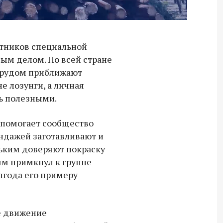
стников специальной
ым делом. По всей стране
 трудом приближают
е лозунги, а личная
ь полезными.
 помогает сообщество
индажей заготавливают и
ньким доверяют покраску
ым примкнул к группе
лгода его примеру
Владимир Якушев передал бойцам
СВО дроны и технику связи
е движение
18:30 10 сентября 2025