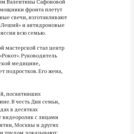
ом Валентины Сафоновой
омощники фронта плетут
Владимир Якушев сопровождает грузы
ные свечи, изготавливают
для бойцов СВО с самого начала
«Леший» и антидроновые
спецоперации.
миссии всю семью.
й мастерской стал центр
«Рокот». Руководитель
ской медицине,
т подростков. Его жена,
ей, посвятивших
не. В честь Дня семьи,
дах в десятках
т видеоролик с лицами
рятии, Москвы и других
м трудом доказывают: