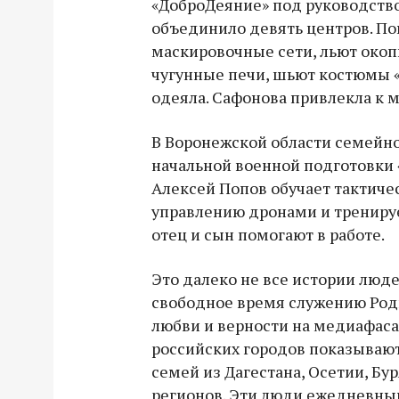
«ДоброДеяние» под руководств
объединило девять центров. П
маскировочные сети, льют окоп
чугунные печи, шьют костюмы 
одеяла. Сафонова привлекла к 
В Воронежской области семейно
начальной военной подготовки 
Алексей Попов обучает тактиче
управлению дронами и тренируе
отец и сын помогают в работе.
Это далеко не все истории люд
свободное время служению Роди
любви и верности на медиафаса
российских городов показываю
семей из Дагестана, Осетии, Бу
регионов. Эти люди ежедневны