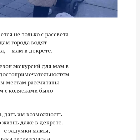
ется не только с рассвета
ицам города водят
на, — мам в декрете.
езон экскурсий для мам в
 достопримечательностям
ым местам рассчитаны
м с колясками было
, дать им возможность
 жизнь даже в декрете.
 — с задумки мамы,
Владимир Якушев передал бойцам
ржки экскурсовода.