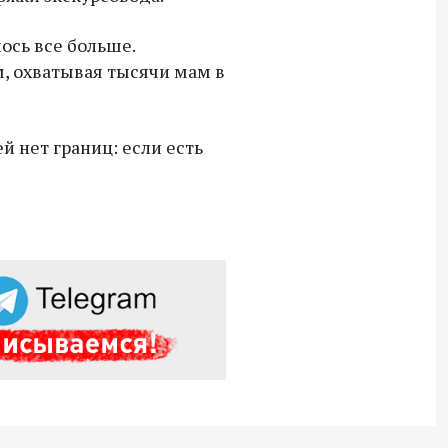
СВО дроны и технику связи
ось все больше.
18:30 10 сентября 2025
, охватывая тысячи мам в
Владимир Якушев сопровождает грузы
для бойцов СВО с самого начала
спецоперации.
 нет границ: если есть