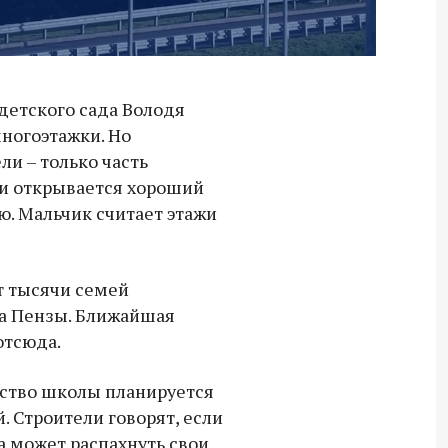
детского сада Володя
многоэтажки. Но
и – только часть
и открывается хороший
ю. Мальчик считает этажи
т тысячи семей
а Пензы. Ближайшая
отсюда.
ьство школы планируется
. Строители говорят, если
а может распахнуть свои