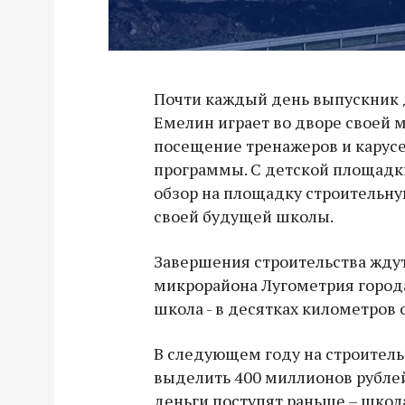
Почти каждый день выпускник 
Емелин играет во дворе своей 
посещение тренажеров и карусел
программы. С детской площадк
обзор на площадку строительну
своей будущей школы.
Завершения строительства жду
микрорайона Лугометрия город
школа - в десятках километров 
В следующем году на строител
выделить 400 миллионов рублей
деньги поступят раньше – школ