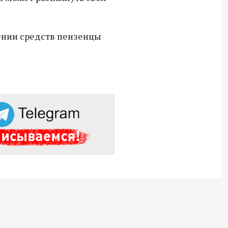
Владимир Якушев передал бойцам
СВО дроны и технику связи
ении средств пензенцы
18:30 10 сентября 2025
Владимир Якушев сопровождает грузы
для бойцов СВО с самого начала
спецоперации.