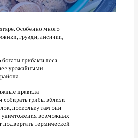
азгаре. Особенно много
овики, грузди, лисички,
о богаты грибами леса
енее урожайными
района.
ажные правила
я собирать грибы вблизи
лок, поскольку там они
ля уничтожения возможных
т подвергать термической