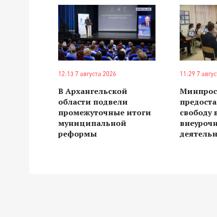
12:13 7 августа 2026
11:29 7 авгу
В Архангельской
Минпро
области подвели
предост
промежуточные итоги
свободу 
муниципальной
внеуроч
реформы
деятель