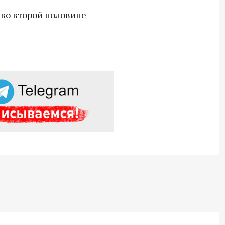
Владимир Якушев передал бойцам
 во второй половине
СВО дроны и технику связи
18:30 10 сентября 2025
Владимир Якушев сопровождает грузы
для бойцов СВО с самого начала
спецоперации.