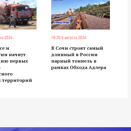
ста 2026
18:20 6 августа 2026
се и
В Сочи строят самый
сии начнут
длинный в России
цию первых
парный тоннель в
в
рамках Обхода Адлера
сного
я территорий