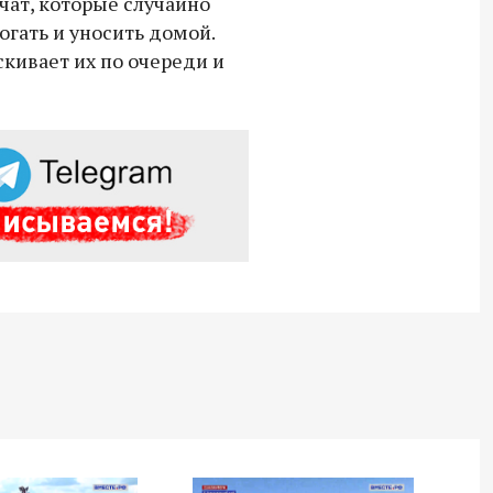
ат, которые случайно
Владимир Якушев передал бойцам
огать и уносить домой.
СВО дроны и технику связи
скивает их по очереди и
18:30 10 сентября 2025
Владимир Якушев сопровождает грузы
для бойцов СВО с самого начала
спецоперации.