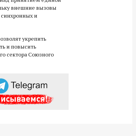
СВО дроны и технику связи
кольку внешние вызовы
18:30 10 сентября 2025
 синхронных и
Владимир Якушев сопровождает грузы
для бойцов СВО с самого начала
позволят укрепить
спецоперации.
ть и повысить
го сектора Союзного