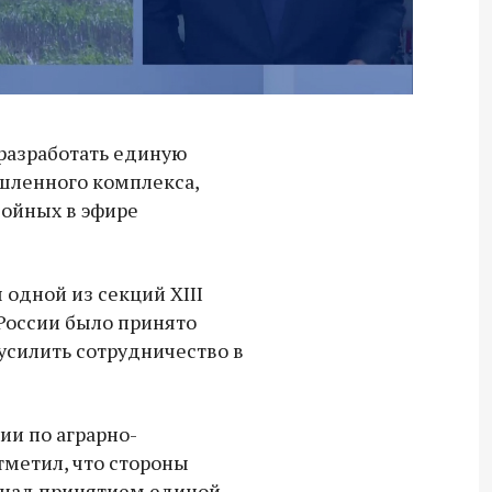
разработать единую
шленного комплекса,
войных в эфире
 одной из секций XIII
России было принято
усилить сотрудничество в
ии по аграрно-
метил, что стороны
Владимир Якушев передал бойцам
 над принятием единой