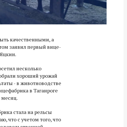
ыть качественными, а
этом заявил первый вице-
Яцкин.
осетил несколько
собрали хороший урожай
ьтаты - в животноводстве
тицефабрика в Таганроге
 месяц.
брика стала на рельсы
, что с учетом того, что
Владимир Якушев передал бойцам
родовольственной