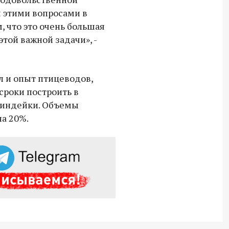
СВО дроны и технику связи
 этими вопросами в
18:30 10 сентября 2025
, что это очень большая
той важной задачи», -
Владимир Якушев сопровождает грузы
для бойцов СВО с самого начала
спецоперации.
 и опыт птицеводов,
сроки построить в
у индейки. Объемы
на 20%.