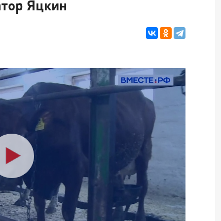
атор Яцкин