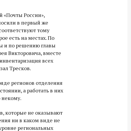
18:30 10 сентября 2025
й «Почты России»,
Владимир Якушев сопровождает грузы
иносили в первый же
для бойцов СВО с самого начала
 соответствуют тому
спецоперации.
ое есть на местах. По
ы и по решению главы
ея Викторовича, вместе
инвентаризация всех
зал Тресков.
 ряде регионов отделения
стоянии, а работать в них
 некому.
в, которые не оказывают
ния ни в каком виде не
 уровне региональных