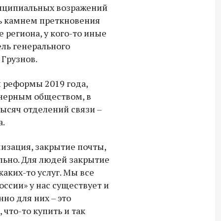
нципиальных возражений
сь камнем преткновения
 региона, у кого-то иные
ель генерального
 Грузнов.
 реформы 2019 года,
онерным обществом, в
тысяч отделений связи –
а.
мизация, закрытие почты,
льно. Для людей закрытие
каких-то услуг. Мы все
оссии» у нас существует и
нно для них – это
 что-то купить и так