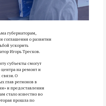
ма губернаторам,
ли соглашения о развитии
сьбой ускорить
атор Игорь Тресков.
нту субъекты смогут
центра на ремонт и
 связи. О
х глав регионов в
ии» и предоставлении
м стало известно во
Владимир Якушев передал бойцам
оторая прошла по
СВО дроны и технику связи