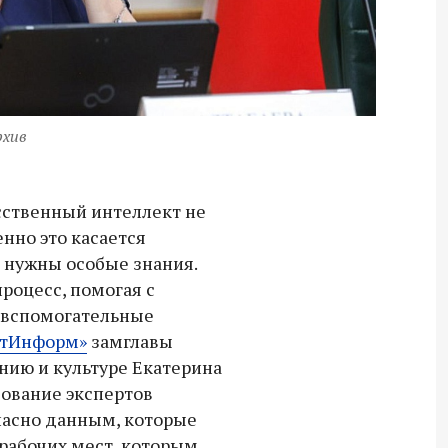
рхив
сственный интеллект не
нно это касается
е нужны особые знания.
роцесс, помогая с
 вспомогательные
атИнформ»
замглавы
нию и культуре Екатерина
ование экспертов
асно данным, которые
Владимир Якушев передал бойцам
 рабочих мест, которым