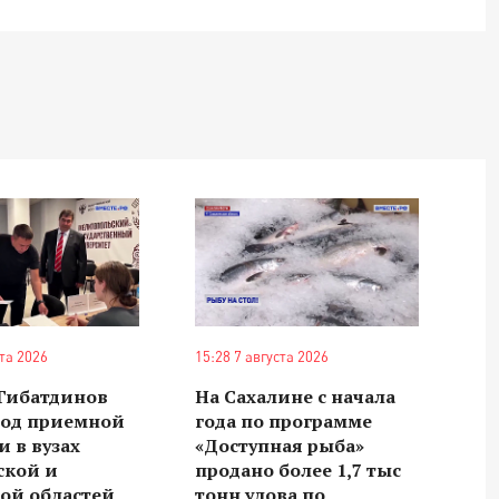
ста 2026
15:28 7 августа 2026
 Гибатдинов
На Сахалине с начала
ход приемной
года по программе
 в вузах
«Доступная рыба»
ской и
продано более 1,7 тыс
ой областей
тонн улова по