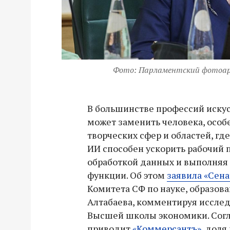
Фото: Парламентский фотоа
В большинстве профессий иску
может заменить человека, особе
творческих сфер и областей, гд
ИИ способен ускорить рабочий п
обработкой данных и выполняя
функции. Об этом
заявила «Сен
Комитета СФ по науке, образова
Алтабаева, комментируя исслед
Высшей школы экономики. Согл
приводит
«Коммерсантъ»
, доля