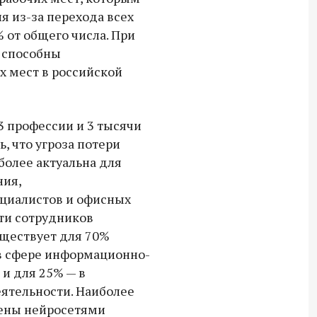
СВО дроны и технику связи
я из-за перехода всех
18:30 10 сентября 2025
% от общего числа. При
 способны
Владимир Якушев сопровождает грузы
х мест в российской
для бойцов СВО с самого начала
спецоперации.
 профессии и 3 тысячи
, что угроза потери
более актуальна для
ния,
циалистов и офисных
ти сотрудников
ществует для 70%
 в сфере информационно-
и для 25% — в
ятельности. Наиболее
мены нейросетями