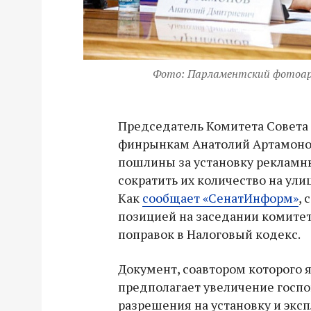
Фото: Парламентский фотоа
Председатель Комитета Совета
финрынкам Анатолий Артамонов
пошлины за установку рекламн
сократить их количество на ули
Как
сообщает «СенатИнформ»
, 
позицией на заседании комитет
поправок в Налоговый кодекс.
Документ, соавтором которого 
предполагает увеличение госп
разрешения на установку и экс