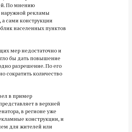
лей. По мнению
Владимир Якушев передал бойцам
 наружной рекламы
СВО дроны и технику связи
 а сами конструкции
18:30 10 сентября 2025
облик населенных пунктов
Владимир Якушев сопровождает грузы
для бойцов СВО с самого начала
щих мер недостаточно и
спецоперации.
гло бы дать повышение
одно разрешение. По его
но сократить количество
вел в пример
 представляет в верхней
енатора, в регионе уже
рекламные конструкции, и
блем для жителей или