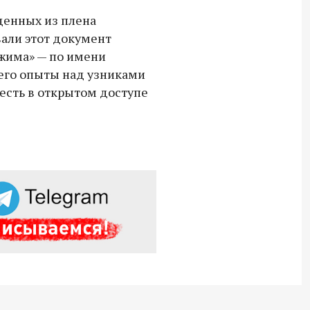
денных из плена
Владимир Якушев сопровождает грузы
вали этот документ
для бойцов СВО с самого начала
жима» — по имени
спецоперации.
его опыты над узниками
 есть в открытом доступе