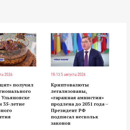
ста 2026
18:13 5 августа 2026
цит» получил
Криптовалюты
егионального
легализованы,
в Ульяновске
«гаражная амнистия»
 35-летие
продлена до 2031 года –
зного
Президент РФ
ятия
подписал нескольк
законов