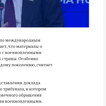
 по международным
ет, что материалы о
в с военнопленными
х страны. Особенно
одому поколению, считает
дставлении доклада
 трибунала, в котором
Владимир Якушев передал бойцам
ловечного обращения
СВО дроны и технику связи
ими военнопленными.
18:30 10 сентября 2025