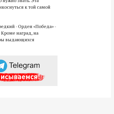
 нужно знать. Эта
икоснуться к той самой
Владимир Якушев передал бойцам
СВО дроны и технику связи
18:30 10 сентября 2025
редкий - Орден «Победа» -
 Кроме наград, на
Владимир Якушев сопровождает грузы
иры выдающихся
для бойцов СВО с самого начала
спецоперации.