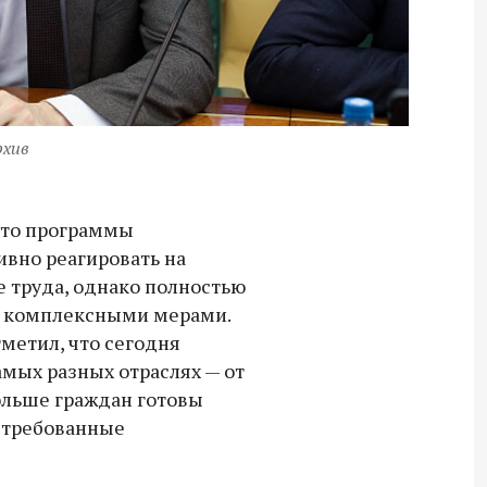
рхив
что программы
вно реагировать на
е труда, однако полностью
о комплексными мерами.
метил, что сегодня
мых разных отраслях — от
ольше граждан готовы
стребованные
Владимир Якушев передал бойцам