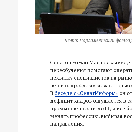
Фото: Парламентский фотоа
Сенатор Роман Маслов заявил, 
переобучения помогают операти
нехватку специалистов на рынк
решить проблему можно тольк
В
беседе с «СенатИнформ»
он от
дефицит кадров ощущается в са
промышленности до IT, и все б
менять профессию, выбирая во
направления.