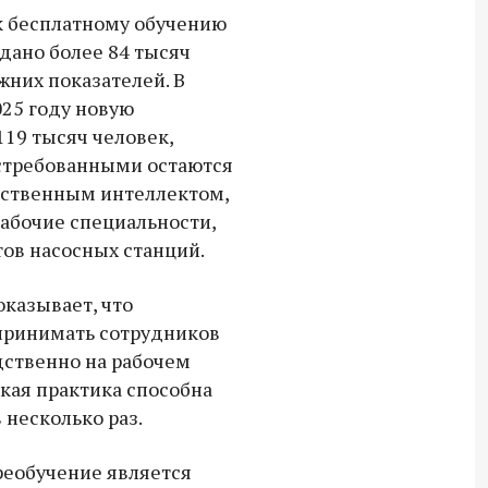
СВО дроны и технику связи
к бесплатному обучению
18:30 10 сентября 2025
одано более 84 тысяч
жних показателей. В
Владимир Якушев сопровождает грузы
025 году новую
для бойцов СВО с самого начала
19 тысяч человек,
спецоперации.
остребованными остаются
сственным интеллектом,
рабочие специальности,
ов насосных станций.
оказывает, что
 принимать сотрудников
дственно на рабочем
акая практика способна
 несколько раз.
реобучение является