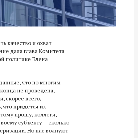
ть качество и охват
ние дала глава Комитета
ой политике Елена
данные, что по многим
конца не проведена,
, скорее всего,
, что придется их
тому прошу, коллеги,
воему субъекту — сколько
Владимир Якушев передал бойцам
еризации. Но нас волнуют
СВО дроны и технику связи