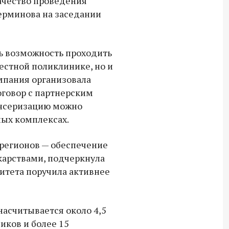
качество проведения
18:30 10 сентября 2025
ерминова на заседании
Владимир Якушев сопровождает грузы
для бойцов СВО с самого начала
сь возможность проходить
спецоперации.
естной поликлинике, но и
омпания организовала
оговор с партнерским
нсеризацию можно
ых комплексах.
 регионов — обеспечение
карствами, подчеркнула
митета поручила активнее
насчитывается около 4,5
иков и более 15