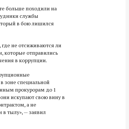
СВО дроны и технику связи
те больше походили на
18:30 10 сентября 2025
рудники службы
который в бою лишился
Владимир Якушев сопровождает грузы
для бойцов СВО с самого начала
спецоперации.
 где не отсиживаются ли
и, которые отправились
чения в коррупции.
ррупционные
 в зоне специальной
енным прокурорам до 1
 они искупают свою вину в
нтрактом, а не
 в тылу», — заявил