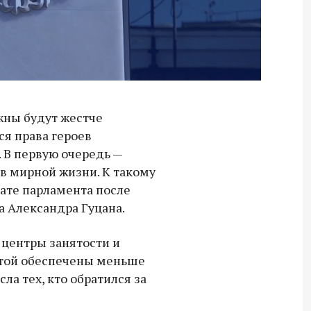
жны будут жестче
ся права героев
 В первую очередь —
в мирной жизни. К такому
ате парламента после
а Александра Гуцана.
 центры занятости и
отой обеспечены меньше
ла тех, кто обратился за
Владимир Якушев передал бойцам