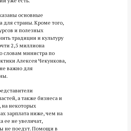
и уже есть.
Владимир Якушев передал бойцам
СВО дроны и технику связи
указаны основные
18:30 10 сентября 2025
 для страны. Кроме того,
урсов и полезных
Владимир Якушев сопровождает грузы
нить традиции и культуру
для бойцов СВО с самого начала
очти 2,5 миллиона
спецоперации.
по словам министра по
рктики Алексея Чекункова,
не важно для
ны.
редставители
стей, а также бизнеса и
 на некоторых
ах зарплата ниже, чем на
а ее не увеличат,
ы не поедут. Помощи в