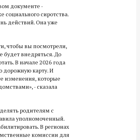
вом документе -
18:30 10 сентября 2025
е социального сиротства.
Владимир Якушев сопровождает грузы
нь действий. Она уже
для бойцов СВО с самого начала
спецоперации.
ги, чтобы вы посмотрели,
е будет внедряться. До
тать. В начале 2026 года
ю дорожную карту. И
те изменения, которые
омствами», - сказала
делять родителям с
бавила уполномоченный.
билитировать. В регионах
мственные комиссии для