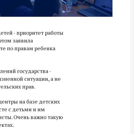
етей - приоритет работы
этом заявила
е по правам ребенка
лений государства -
зненной ситуации, а не
ельских прав.
центры на базе детских
сте с детьми и им
сты. Очень важно такую
Владимир Якушев передал бойцам
ектах.
СВО дроны и технику связи