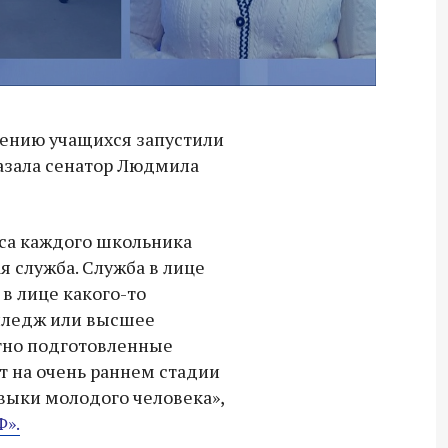
ению учащихся запустили
сказала сенатор Людмила
сса каждого школьника
 служба. Служба в лице
 в лице какого-то
олледж или высшее
етно подготовленные
 на очень раннем стадии
выки молодого человека»,
Ф».
Владимир Якушев передал бойцам