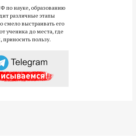
СВО дроны и технику связи
Ф по науке, образованию
18:30 10 сентября 2025
одит различные этапы
о смело выстраивать его
Владимир Якушев сопровождает грузы
т ученика до места, где
для бойцов СВО с самого начала
, приносить пользу.
спецоперации.