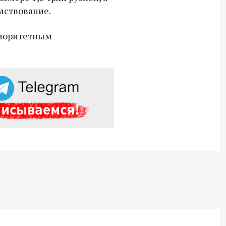
мствование.
18:30 10 сентября 2025
Владимир Якушев сопровождает грузы
риоритетным
для бойцов СВО с самого начала
спецоперации.