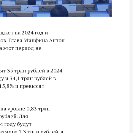
жет на 2024 год и
ов. Глава Минфина Антон
а этот период не
ят 35 трлн рублей в 2024
ду и 34,1 трлн рублей в
 15,8% и превысят
на уровне 0,83 трлн
 рублей. Для
Владимир Якушев передал бойцам
4 году будут
СВО дроны и технику связи
змере 1,3 трлн рублей, а