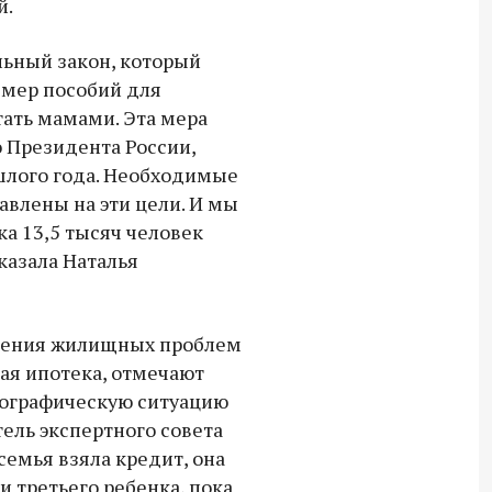
й.
Владимир Якушев передал бойцам
СВО дроны и технику связи
ьный закон, который
18:30 10 сентября 2025
мер пособий для
тать мамами. Эта мера
Владимир Якушев сопровождает грузы
 Президента России,
для бойцов СВО с самого начала
спецоперации.
ошлого года. Необходимые
влены на эти цели. И мы
ка 13,5 тысяч человек
сказала Наталья
шения жилищных проблем
ная ипотека, отмечают
мографическую ситуацию
ель экспертного совета
семья взяла кредит, она
 третьего ребенка, пока