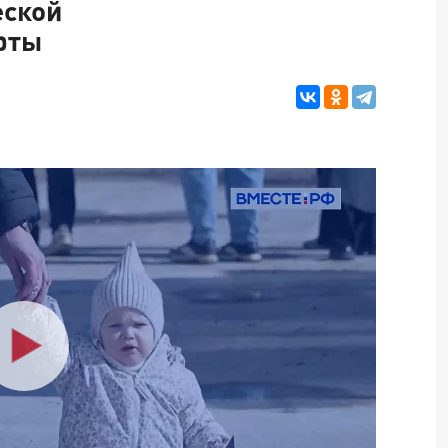
ской
рты