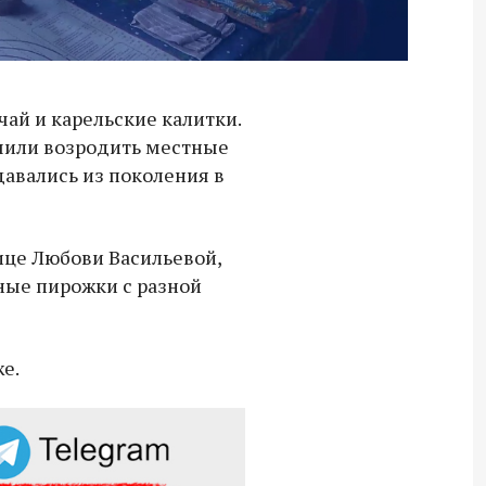
ай и карельские калитки.
шили возродить местные
давались из поколения в
це Любови Васильевой,
аные пирожки с разной
е.
Владимир Якушев передал бойцам
СВО дроны и технику связи
18:30 10 сентября 2025