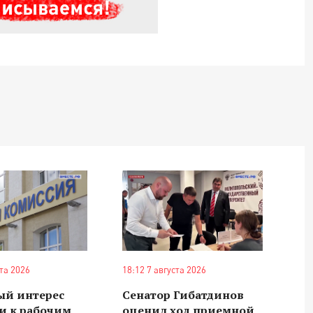
Владимир Якушев сопровождает грузы
для бойцов СВО с самого начала
спецоперации.
ста 2026
18:12 7 августа 2026
ый интерес
Сенатор Гибатдинов
и к рабочим
оценил ход приемной