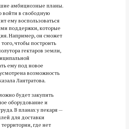
Владимир Якушев передал бойцам
йшие амбициозные планы.
СВО дроны и технику связи
 войти в свободную
18:30 10 сентября 2025
лит ему воспользоваться
ми поддержки, которые
Владимир Якушев сопровождает грузы
ия. Например, он сможет
для бойцов СВО с самого начала
 того, чтобы построить
спецоперации.
олутора гектаров земли,
ниципальной
ать ему под новое
дусмотрена возможность
казала Лантратова.
можно будет закупить
ое оборудование и
уда. В планах у пекаря —
илей для доставки
 территории, где нет