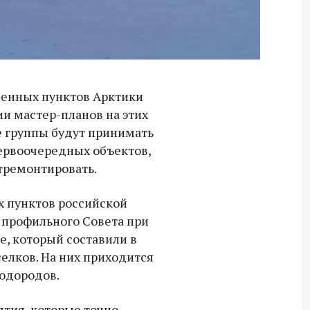
енных пунктов Арктики
и мастер-планов на этих
е группы будут принимать
первоочередных объектов,
тремонтировать.
х пунктов российской
 профильного Совета при
ке, который составили в
селков. На них приходится
водородов.
Владимир Якушев передал бойцам
СВО дроны и технику связи
тия, которые точно