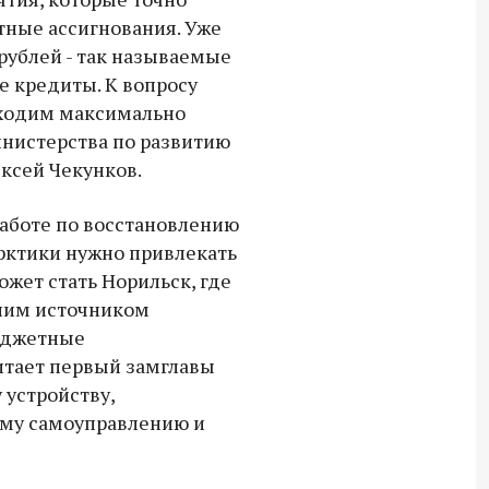
18:30 10 сентября 2025
ные ассигнования. Уже
рублей - так называемые
Владимир Якушев сопровождает грузы
 кредиты. К вопросу
для бойцов СВО с самого начала
дходим максимально
спецоперации.
министерства по развитию
ексей Чекунков.
аботе по восстановлению
рктики нужно привлекать
жет стать Норильск, где
дним источником
юджетные
итает первый замглавы
устройству,
ому самоуправлению и