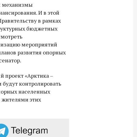
и механизмы
ансирования. И в этой
Правительству в рамках
руктурных бюджетных
смотреть
лизацию мероприятий
планов развития опорных
сенатор.
й проект «Арктика –
и будут контролировать
опорных населенных
с жителями этих