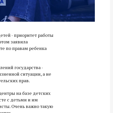
етей - приоритет работы
этом заявила
е по правам ребенка
лений государства -
зненной ситуации, а не
ельских прав.
центры на базе детских
сте с детьми и им
Владимир Якушев передал бойцам
сты. Очень важно такую
СВО дроны и технику связи
ектах.