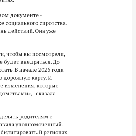
18:30 10 сентября 2025
вом документе -
Владимир Якушев сопровождает грузы
е социального сиротства.
для бойцов СВО с самого начала
нь действий. Она уже
спецоперации.
ги, чтобы вы посмотрели,
е будет внедряться. До
тать. В начале 2026 года
ю дорожную карту. И
те изменения, которые
омствами», - сказала
делять родителям с
бавила уполномоченный.
билитировать. В регионах