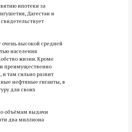
СВО дроны и технику связи
звитию ипотеки за
Ингушетия, Дагестан и
18:30 10 сентября 2025
, свидетельствует
Владимир Якушев сопровождает грузы
для бойцов СВО с самого начала
спецоперации.
 с очень высокой средней
стью населения
добство жизни. Кроме
ции преимущественно
 и там сильно развит
пные нефтяные гиганты, в
уру для своих
по объёмам выдачи
чти два миллиона