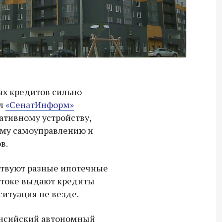
х кредитов сильно
ал
«СенатИнформ»
ативному устройству,
ому самоуправлению и
в.
ествуют разные ипотечные
стоке выдают кредиты
ситуация не везде.
Владимир Якушев передал бойцам
ансийский автономный