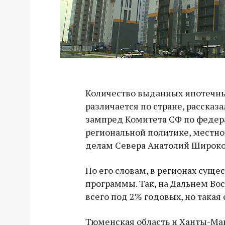
Количество выданных ипотечны
различается по стране, рассказ
зампред Комитета СФ по федер
региональной политике, местн
делам Севера Анатолий Широко
По его словам, в регионах сущ
программы. Так, на Дальнем Во
всего под 2% годовых, но такая 
Тюменская область и Ханты-М