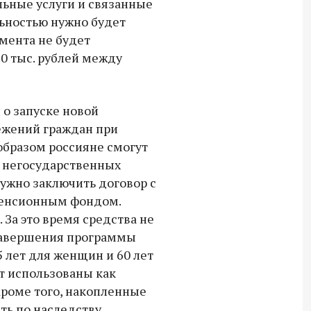
льные услуги и связанные
ьностью нужно будет
умента не будет
0 тыс. рублей между
 о запуске новой
ежений граждан при
образом россияне смогут
в негосударственных
нужно заключить договор с
пенсионным фондом.
 За это время средства не
 завершения программы
 лет для женщин и 60 лет
т использованы как
Кроме того, накопленные
ть по наследству.