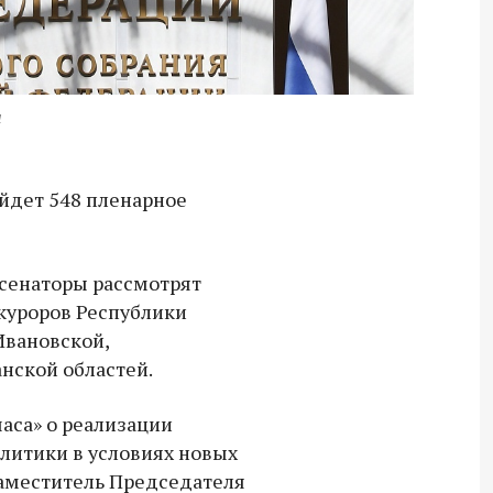
и
йдет 548 пленарное
 сенаторы рассмотрят
куроров Республики
 Ивановской,
нской областей.
аса» о реализации
литики в условиях новых
заместитель Председателя