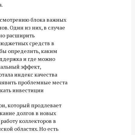
Владимир Якушев передал бойцам
.
СВО дроны и технику связи
ссмотрению блока важных
18:30 10 сентября 2025
в. Один из них, в случае
Владимир Якушев сопровождает грузы
но расширить
для бойцов СВО с самого начала
бюджетных средств в
спецоперации.
обы определить, каким
оддержка и где можно
альный эффект,
отала индекс качества
ыявить проблемные места
екать инвестиции
он, который продлевает
скание долгов в новых
а работу коллекторов в
ской областях. Но есть