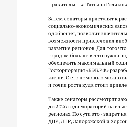
Правительства Татьяна Голикова
Затем сенаторы приступят к ра
социально-экономических законо
одобрения, позволит значитель
возможности привлечения вне
развитие регионов. Для того чт
городам больше всего нужна п
обеспечить максимальный соци
Госкорпорация «ВЭБ.РФ» разраб
жизни. С его помощью можно в
и точки роста куда стоит привл
Также сенаторы рассмотрят зак
до 2026 года мораторий на взы
регионах. По сути это - запрет н
ДНР, ЛНР, Запорожской и Херсон