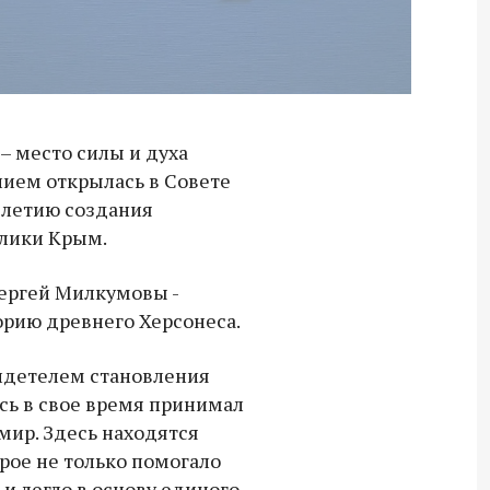
– место силы и духа
нием открылась в Совете
-летию создания
блики Крым.
Сергей Милкумовы -
орию древнего Херсонеса.
видетелем становления
есь в свое время принимал
ир. Здесь находятся
рое не только помогало
Владимир Якушев передал бойцам
и легло в основу единого