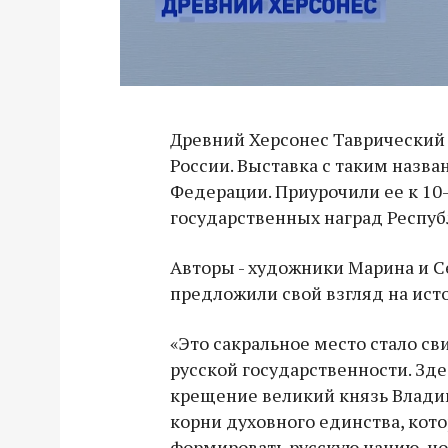
Древний Херсонес Таврический 
России. Выставка с таким назва
Федерации. Приурочили ее к 10
государственных наград Респу
Авторы - художники Марина и 
предложили свой взгляд на ист
«Это сакральное место стало с
русской государственности. Зд
крещение великий князь Владим
корни духовного единства, кото
формировать русскую нацию, но 