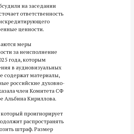
Владимир Якушев передал бойцам
бсудили на заседании
СВО дроны и технику связи
сточает ответственность
18:30 10 сентября 2025
 дискредитирующего
енные ценности.
Владимир Якушев сопровождает грузы
для бойцов СВО с самого начала
ваются меры
спецоперации.
ости за неисполнение
025 года, которым
ения в аудиовизуальных
е содержат материалы,
ые российские духовно-
казала член Комитета СФ
ре Альбина Кириллова.
, который проигнорирует
родолжит распространять
озить штраф. Размер