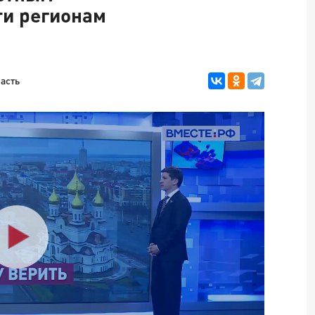
ти регионам
асть