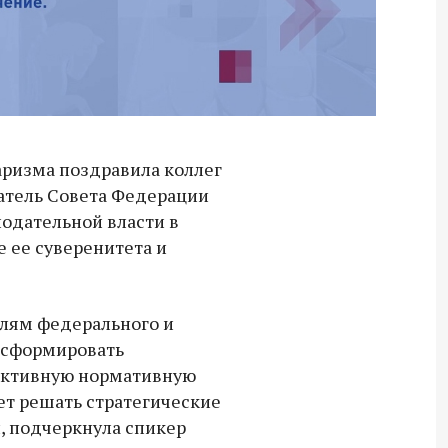
аризма поздравила коллег
атель Совета Федерации
нодательной власти в
е ее суверенитета и
елям федерального и
 сформировать
ективную нормативную
ет решать стратегические
, подчеркнула спикер
Владимир Якушев передал бойцам