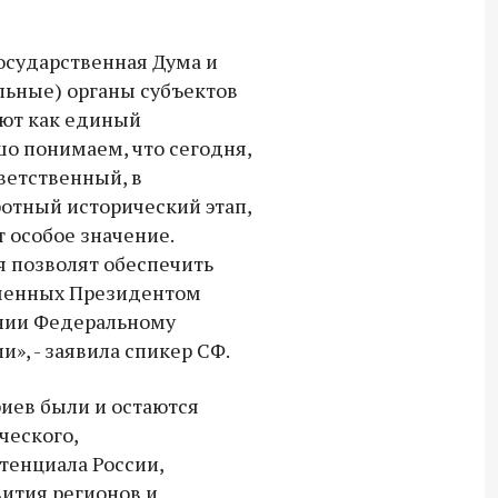
СВО дроны и технику связи
18:30 10 сентября 2025
Государственная Дума и
льные) органы субъектов
Владимир Якушев сопровождает грузы
ют как единый
для бойцов СВО с самого начала
о понимаем, что сегодня,
спецоперации.
ветственный, в
отный исторический этап,
 особое значение.
я позволят обеспечить
аченных Президентом
нии Федеральному
», - заявила спикер СФ.
иев были и остаются
ческого,
тенциала России,
ития регионов и