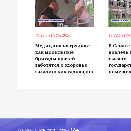
15:23 6 августа 2026
15:22 6 авгу
Медицина на грядках:
В Сенат
как мобильные
вовлечь 
бригады врачей
тысячи
заботятся о здоровье
государ
сахалинских садоводов
помеще
16+
© ВМЕСТЕ-РФ, 2013—2026 /