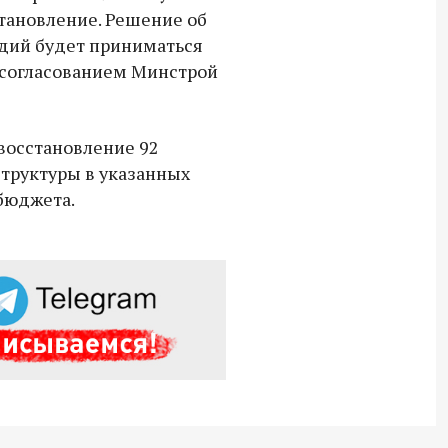
Владимир Якушев передал бойцам
тановление. Решение об
СВО дроны и технику связи
дий будет приниматься
18:30 10 сентября 2025
 согласованием Минстрой
Владимир Якушев сопровождает грузы
для бойцов СВО с самого начала
восстановление 92
спецоперации.
труктуры в указанных
 бюджета.